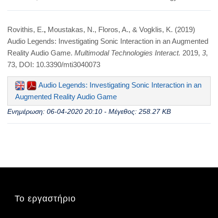
Rovithis, E.
,
Moustakas, N., Floros, A., & Vogklis, K. (2019)
Audio Legends: Investigating Sonic Interaction in an Augmented
Reality Audio Game.
Multimodal Technologies Interact.
2019,
3
,
73, DOI: 10.3390/mti3040073
Audio Legends: Investigating Sonic Interaction in an
Augmented Reality Audio Game
Ενημέρωση: 06-04-2020 20:10 - Μέγεθος: 258.27 KB
Το εργαστήριο