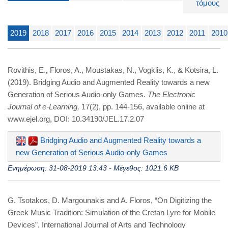
τόμους
2019
2018
2017
2016
2015
2014
2013
2012
2011
2010
Rovithis, E.
,
Floros, A., Moustakas, N., Vogklis, K., & Kotsira, L.
(2019). Bridging Audio and Augmented Reality towards a new
Generation of Serious Audio-only Games.
The
Electronic
Journal of e-Learning,
17(2), pp. 144-156, available online at
www.ejel.org, DOI: 10.34190/JEL.17.2.07
Bridging Audio and Augmented Reality towards a
new Generation of Serious Audio-only Games
Ενημέρωση: 31-08-2019 13:43 - Μέγεθος: 1021.6 KB
G. Tsotakos, D. Margounakis and A. Floros, “On Digitizing the
Greek Music Tradition: Simulation of the Cretan Lyre for Mobile
Devices”, International Journal of Arts and Technology