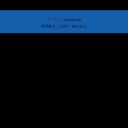
© 2013 |
epoasi.eu
HTML5
|
CSS3
|
WCAG2